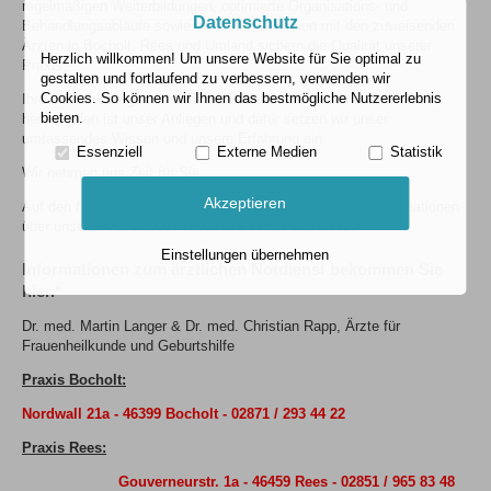
regelmäßigen Weiterbildungen, optimierte Organisations- und
Datenschutz
Behandlungsabläufe sowie die Kommunikation mit den zuweisenden
Ärzten in Bocholt, Rees und Umland sichern die Qualität unserer
Herzlich willkommen! Um unsere Website für Sie optimal zu
Praxis.
gestalten und fortlaufend zu verbessern, verwenden wir
Cookies. So können wir Ihnen das bestmögliche Nutzererlebnis
Ihre Gesundheit gemeinsam mit Ihnen zu bewahren oder wieder
bieten.
herzustellen ist unser Anliegen und dafür setzen wir unser
umfassendes Wissen und unsere Erfahrung ein.
Essenziell
Externe Medien
Statistik
Wir nehmen uns Zeit für Sie.
Akzeptieren
Auf den folgenden Seiten bieten wir Ihnen umfassende Informationen
über unsere Frauenarzt-Praxen in Bocholt und Rees.
Einstellungen übernehmen
Informationen zum ärztlichen Notdienst bekommen Sie
hier.*
Dr. med. Martin Langer & Dr. med. Christian Rapp, Ärzte für
Frauenheilkunde und Geburtshilfe
Praxis Bocholt:
Nordwall 21a
- 46399 Bocholt - 02871 / 293 44 22
Praxis Rees:
Gouverneurstr. 1a - 46459 Rees - 02851 / 965 83 48