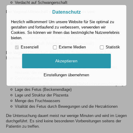
Verdacht auf Schwangerschaft
Der Vaginal-Ultraschall dient dem Nachweis von:
Datenschutz
Entzündungen
Herzlich willkommen! Um unsere Website für Sie optimal zu
Fehl- oder Missbildungen
gestalten und fortlaufend zu verbessern, verwenden wir
Organstörungen
Cookies. So können wir Ihnen das bestmögliche Nutzererlebnis
Organveränderungen (Knoten, Polypen, Tumore, Zysten)
bieten.
Schwangerschaft (Mehrlingsschwangerschaft)
Essenziell
Externe Medien
Statistik
Der Vaginal-Ultraschall dient in der Schwangerschaft dem
Nachweis von:
Akzeptieren
Anomalien (Entwicklungstörungen des Nervensystems, des
Herzens, der inneren Organe)
Einstellungen übernehmen
Zervixlängenmessung (Frühgeburtsrisiko)
Nabelschnurkomplikationen wie eine Nabelschnurumschlingung
Lage des Fetus (Beckenendlage)
Lage und Struktur der Plazenta
Menge des Fruchtwassers
Vitalität des Fetus durch Bewegungen und die Herzaktionen
Die Untersuchung dauert meist nur wenige Minuten und wird im Liegen
durchgeführt. Es sind keine besonderen Vorbereitungen seitens der
Patientin zu treffen.