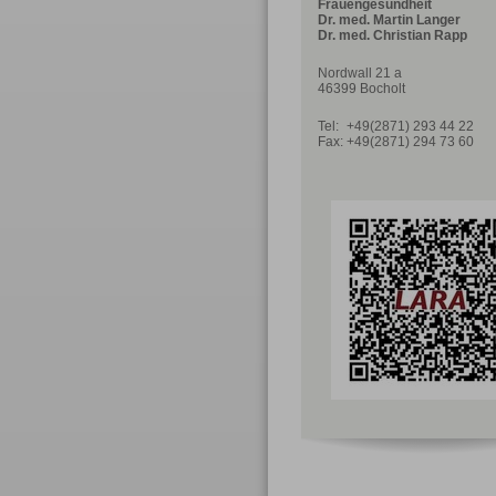
Frauengesundheit
Dr. med. Martin Langer
Dr. med. Christian Rapp
Nordwall 21 a
46399 Bocholt
Tel:
+49(2871) 293 44 22
Fax:
+49(2871) 294 73 60