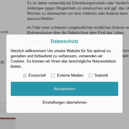
Es ist daher notwendig bei Erkrankungskontakt oder Verdacht
Antikörper gegen Ringelröteln zu untersuchen und ggf. das 
Wochen zu überwachen um eine Infektion oder Anämie beim 
auszuschließen.
Im Falle einer schweren vorgeburtlichen kindlichen Anämie rett
nostik
Bluttransfusion über die Nabelschnur dem Kind das Leben.
Datenschutz
Ihr Nutzen
Die Erkennung einer Infektion dient der sicheren Überwach
Herzlich willkommen! Um unsere Website für Sie optimal zu
eine Mangelversorgung frühzeitig ermitteln und eine Therapie
gestalten und fortlaufend zu verbessern, verwenden wir
können.
Cookies. So können wir Ihnen das bestmögliche Nutzererlebnis
19)
bieten.
Essenziell
Externe Medien
Statistik
Akzeptieren
Einstellungen übernehmen