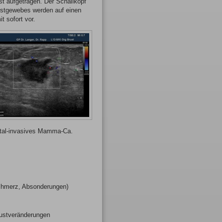
st aufgetragen. Der Schallkopf
rustgewebes werden auf einen
t sofort vor.
-invasives Mamma-Ca.
chmerz, Absonderungen)
rustveränderungen