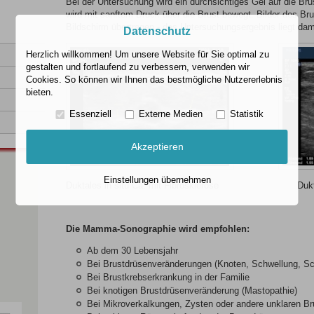
Bei der Untersuchung wird ein durchsichtiges Gel auf die Bru
wird mit sanftem Druck über die Brust bewegt. Bilder des B
Bildschirm übertragen - das Untersuchungsergebnis liegt dami
Datenschutz
Herzlich willkommen! Um unsere Website für Sie optimal zu
gestalten und fortlaufend zu verbessern, verwenden wir
Cookies. So können wir Ihnen das bestmögliche Nutzererlebnis
bieten.
Essenziell
Externe Medien
Statistik
Akzeptieren
Einstellungen übernehmen
Duktales in situ Ca. mit Fibrosklerose Duktal
Die Mamma-Sonographie wird empfohlen:
Ab dem 30 Lebensjahr
Bei Brustdrüsenveränderungen (Knoten, Schwellung, S
Bei Brustkrebserkrankung in der Familie
Bei knotigen Brustdrüsenveränderung (Mastopathie)
Bei Mikroverkalkungen, Zysten oder andere unklaren B