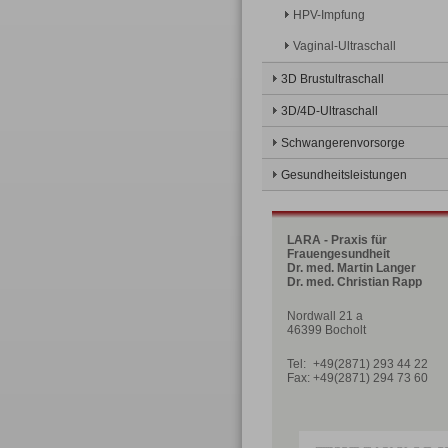
HPV-Impfung
Vaginal-Ultraschall
3D Brustultraschall
3D/4D-Ultraschall
Schwangerenvorsorge
Gesundheitsleistungen
LARA - Praxis für
Frauengesundheit
Dr. med. Martin Langer
Dr. med. Christian Rapp
Nordwall 21 a
46399 Bocholt
Tel:
+49(2871) 293 44 22
Fax:
+49(2871) 294 73 60