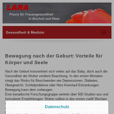
Gesundheit & Medizin
Toggle
navigat
Bewegung nach der Geburt: Vorteile für
Körper und Seele
Nach der Geburt konzentriert sich vieles auf das Baby, doch auch die
Gesundheit der Mutter verdient Beachtung. In den ersten Monaten
steigt das Risiko für Beschwerden wie Depressionen, Diabetes,
Übergewicht, Schlafprobleme oder Herz-Kreislauf-Erkrankungen.
Bewegung kann dem vorbeugen.
Eine kanadische Forschungsgruppe wertete über 500 Studien aus und
formulierte Empfehlungen: Mütter sollten in den ersten zwölf Wochen
wöchentlich etwa zwei Stunden moderat aktiv sein. Geeignet sind
Datenschutz
Ausdauer- und Krafteinheiten wie zügiges Gehen, Radfahren oder
Muskeltraining. Die Zeit kann über mehrere Tage verteilt und langsam