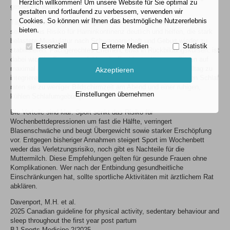
Herzlich willkommen! Um unsere Website für Sie optimal zu
gesteigert werden.
gestalten und fortlaufend zu verbessern, verwenden wir
Cookies. So können wir Ihnen das bestmögliche Nutzererlebnis
Tägliche Beckenbodenübungen sind ein zentraler Bestandteil. Sie
bieten.
senken das Risiko für Harninkontinenz deutlich und helfen, die stark
belastete Muskulatur nach Schwangerschaft und Geburt wieder zu
Essenziell
Externe Medien
Statistik
stabilisieren. Fachgerechtes Erlernen, etwa in Rückbildungskursen, ist
dabei wichtig. Ferner empfehlen die Fachleute, längeres Sitzen auf
maximal acht Stunden zu begrenzen und Bewegung in den Alltag zu
Akzeptieren
integrieren – auch einfache Spaziergänge zählen. Für besseren Schlaf
raten sie zu weniger Bildschirmzeit am Abend und einer ruhigen,
Einstellungen übernehmen
kühlen Schlafumgebung.
Die Vorteile sind klar: Sport senkt das Risiko für
Wochenbettdepressionen um fast die Hälfte, verringert
Blasenschwäche und beugt Übergewicht sowie starker Erschöpfung
vor. Entgegen bisheriger Annahmen steigert Sport im Wochenbett
weder das Verletzungsrisiko, noch gibt es Nachteile für die
Muttermilch. Diese Empfehlungen gelten für gesunde Frauen ohne
Komplikationen. Wer nach der Entbindung gesundheitliche
Einschränkungen hat, sollte sportliche Aktivitäten mit ärztlichem Rat
abklären.
Davenport, M.H. et al.
2025 Canadian guideline for physical activity, sedentary behaviour and
sleep throughout the first year post partum
BJ Sports Medicine 2/2025