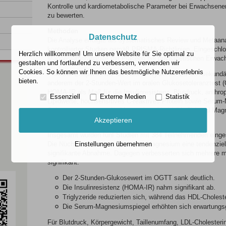
Kontrolle und kardiometabolische Parameter bei Erwachsene
zu bewerten.
Methoden
Datenschutz
Die Analyse erfolgte als systematisches Review und Metaana
kontrollierter Studien gemäß PRISMA-Richtlinien. Eingeschlo
Herzlich willkommen! Um unsere Website für Sie optimal zu
Magnesiumpräparate mit Placebo bei prädiabetischen Erwach
gestalten und fortlaufend zu verbessern, verwenden wir
Cookies. So können wir Ihnen das bestmögliche Nutzererlebnis
Primärer Endpunkt war die Nüchternglukose. Zu den sekundä
bieten.
anderem der 2-Stunden-Wert im oralen Glukosetoleranztest 
HOMA-IR als Maß für die Insulinresistenz, Blutdruck, anthr
Essenziell
Externe Medien
Statistik
Lipidwerte, hochsensitives C-reaktives Protein sowie Serum-
Subgruppenanalysen für Magnesiumchlorid (MgCl
) und Mag
2
Akzeptieren
Ergebnisse
Insgesamt wurden fünf Studien mit 384 Teilnehmenden einge
Die Nüchternglukose zeigte unter Magnesium eine tendenzielle
Einstellungen übernehmen
signifikante Abnahme. Dagegen verbesserten sich mehrere m
signifikant:
Der 2-Stunden-Glukosewert im OGTT sank deutlich.
Die Insulinresistenz (HOMA-IR) nahm signifikant ab.
Triglyzeride reduzierten sich, während das HDL-Choleste
Die Serum-Magnesiumspiegel erhöhten sich erwartungsg
Für Blutdruck, Körpergewicht, Taillenumfang, LDL-Cholester