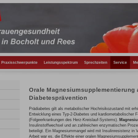
Praxisschwerpunkte
Leistungsspektrum
Sprechzeiten
Service
Me
Orale Magnesiumsupplementierung a
Diabetesprävention
Prädiabetes gilt als metabolischer Hochrisikozustand mit erhö
Entwicklung eines Typ-2-Diabetes und kardiometabolischer 
(Folgeerkrankungen des Herz-Kreislauf-Systems).
Magnesi
Insulinstoffwechsel und an zahlreichen enzymatischen Proz
beteiligt. Ein Magnesiummangel wird mit Insulinresistenz in V
Arbeit war es, die Effekte einer oralen Magnesiumsupplemen