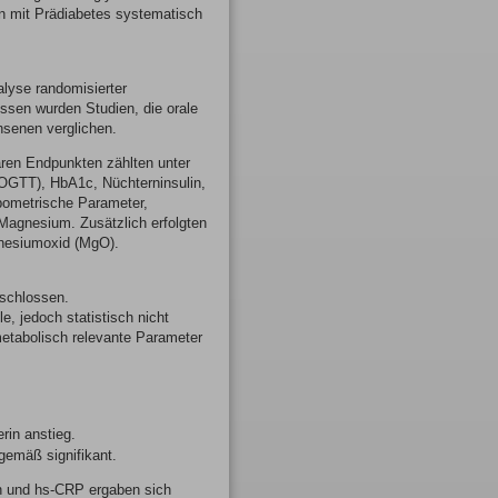
n mit Prädiabetes systematisch
lyse randomisierter
ssen wurden Studien, die orale
senen verglichen.
ren Endpunkten zählten unter
(OGTT), HbA1c, Nüchterninsulin,
opometrische Parameter,
Magnesium. Zusätzlich erfolgten
nesiumoxid (MgO).
schlossen.
, jedoch statistisch nicht
etabolisch relevante Parameter
rin anstieg.
emäß signifikant.
in und hs-CRP ergaben sich